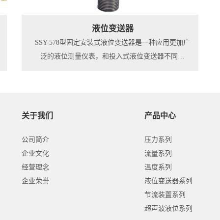
液位变送器
SSY-578型固定安装式液位变送器是一种应用更加广
泛的液位测量仪表，和投入式液位变送器不同的
是，可以固定安装在固体底部，可以忽略罐体内部
搅拌和液体波动。标配的M20*1.5过程连接，选用
316不锈钢材质，可以更方便安装。配置的防爆表头
拥有更高的防护等级，可用于多种应用场合，高亮
关于我们
产品中心
度的LCD液晶显示屏可以地显示出实时液位。同
时，这款液位变送器带有标配的4-20mA电流输出，
公司简介
压力系列
更可选配modbus，hart协议等等。
企业文化
流量系列
经营理念
温度系列
企业荣誉
液位变送器系列
节流装置系列
超声波液位系列